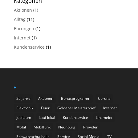
Kategorien
Aktionen
(1)
Alltag
(11)
Ehrungen
(1)
Internet
(1)
Kundenservice
(1)
25 Jahre
Aktionen
Bonusprogramm
Corona
Elektronik
Feier
Goldener Meisterbrief
Internet
Jubiläum
kauf lokal
Kundenservice
Linsmeier
Mobil
Mobilfunk
Neunburg
Provider
Schwarzachtalhalle
Service
Social Media
TV